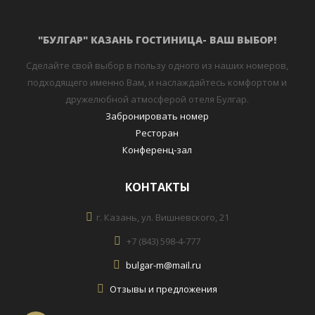
"БУЛГАР" КАЗАНЬ ГОСТИНИЦА- ВАШ ВЫБОР!
Сделайте свой выбор в пользу одного из наших номеров,
подходящего именно Вам, и наслаждайтесь комфортом и
дружелюбной атмосферой отеля Булгар.
Забронировать номер
Ресторан
Конференц-зал
КОНТАКТЫ
г. Казань, ул. Вишневского, 21
+7 (843) 598-4-777
bulgar-m@mail.ru
Отзывы и предложения